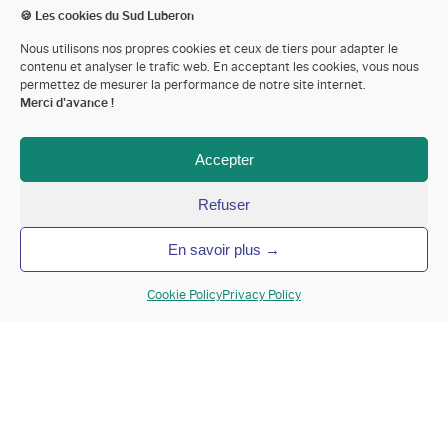
🍪 Les cookies du Sud Luberon
Nous utilisons nos propres cookies et ceux de tiers pour adapter le
contenu et analyser le trafic web. En acceptant les cookies, vous nous
permettez de mesurer la performance de notre site internet.
IDEAS FOR YOUR
Merci d'avance !
STAY
Accepter
Refuser
Sud Luberon Tourisme
Ideas for your stay
En savoir plus →
Cookie Policy
Privacy Policy
No need to travel far to discover exceptional places!
Some regions of France are so astonishing that they can
make you feel as if you’ve travelled to another
country. South Luberon is one of those destinations that