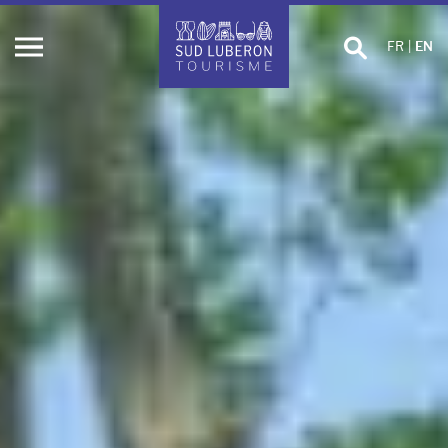
Search
FR
|
EN
Ouvrir
le
menu