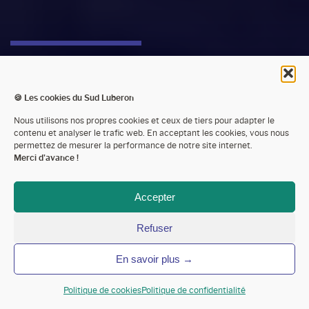
QUEL VOYAGEUR
ÊTES-VOUS ?
🍪 Les cookies du Sud Luberon
Nous utilisons nos propres cookies et ceux de tiers pour adapter le
DÉCOUVREZ VOTRE
contenu et analyser le trafic web. En acceptant les cookies, vous nous
permettez de mesurer la performance de notre site internet.
Merci d'avance !
SUD LUBERON
Accepter
Sud Luberon Tourisme
Le blog de Sud Luberon Tourisme
Refuser
Quel voyageur êtes-vous ? Découvrez votre Sud Luberon
En savoir plus →
Politique de cookies
Politique de confidentialité