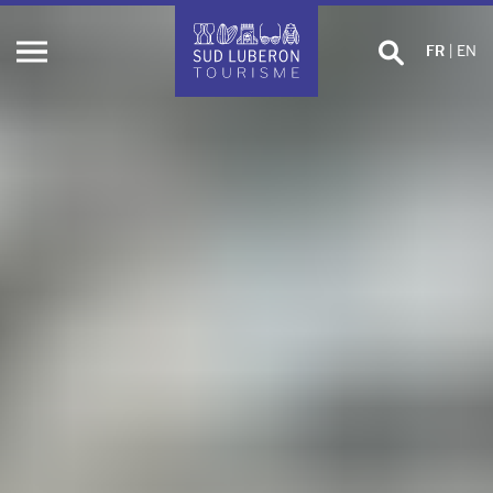
Effectuer
FR
|
EN
Ouvrir
une
le
recherche
menu