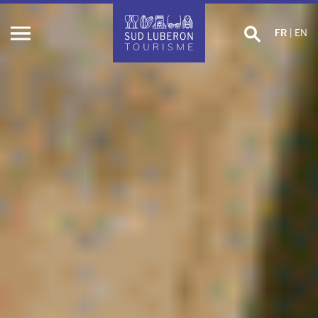
Effectuer
FR
|
EN
Ouvrir
une
le
recherche
menu