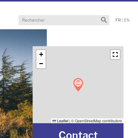
Effectuer
FR
|
EN
une
recherche
+
−
Leaflet
|
© OpenStreetMap contributors
Contact