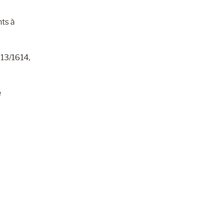
nts à
613/1614,
é