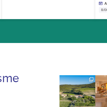
A
8/0
isme