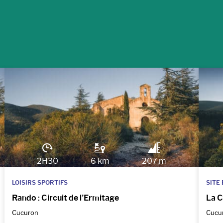
2H30
6 km
207 m
LOISIRS SPORTIFS
SITE
Rando : Circuit de l’Ermitage
La C
Cucuron
Cucu