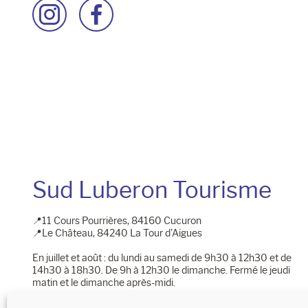
Accéder
Accéder
à
à
la
la
page
page
Instagram
Facebook
Sud Luberon Tourisme
📍11 Cours Pourrières, 84160 Cucuron
📍Le Château, 84240 La Tour d'Aigues
En juillet et août : du lundi au samedi de 9h30 à 12h30 et de
14h30 à 18h30. De 9h à 12h30 le dimanche. Fermé le jeudi
matin et le dimanche après-midi.
📩​ Pour nous écrire : 128 chemin des vieilles vignes, 84240 La