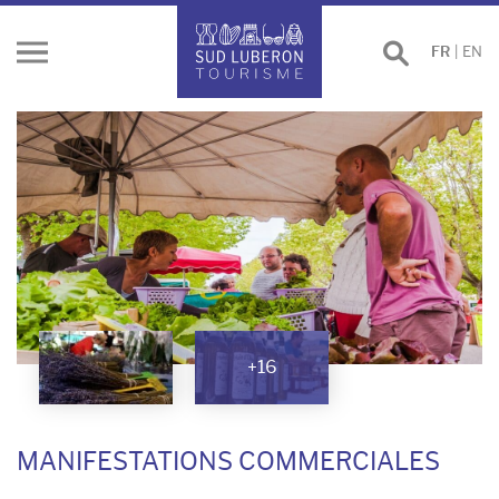
Effectuer
FR
|
EN
Ouvrir
une
le
recherche
menu
+16
MANIFESTATIONS COMMERCIALES