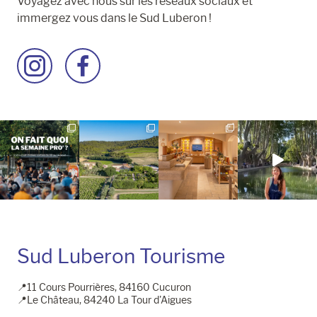
Voyagez avec nous sur les réseaux sociaux et
immergez vous dans le Sud Luberon !
Accéder
Accéder
à
à
la
la
page
page
Instagram
Facebook
Sud Luberon Tourisme
📍11 Cours Pourrières, 84160 Cucuron
📍Le Château, 84240 La Tour d'Aigues