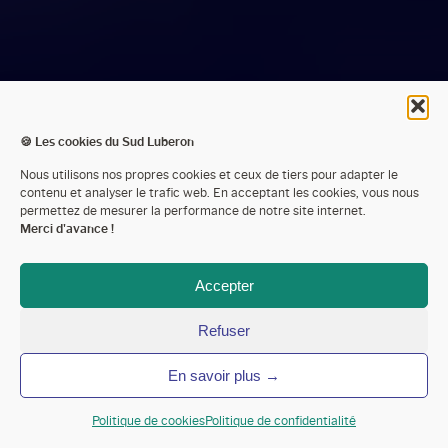
EVÉNEMENTS DANS
🍪 Les cookies du Sud Luberon
Nous utilisons nos propres cookies et ceux de tiers pour adapter le
LES DOMAINES
contenu et analyser le trafic web. En acceptant les cookies, vous nous
permettez de mesurer la performance de notre site internet.
Merci d'avance !
VITICOLES
Accepter
Sud Luberon Tourisme
L’agenda des sorties
Refuser
Evénements dans les domaines viticoles
Page 2
En savoir plus →
Politique de cookies
Politique de confidentialité