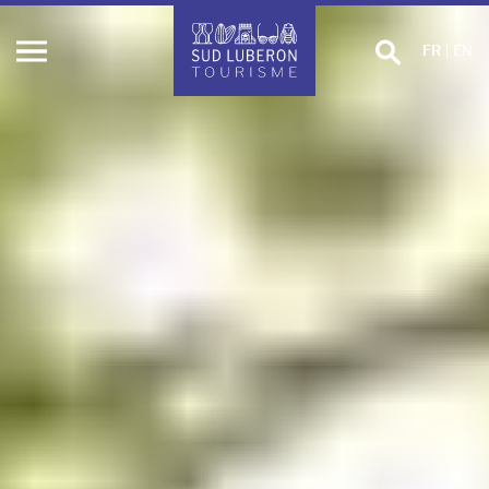
Effectuer
FR
|
EN
Ouvrir
une
le
recherche
menu