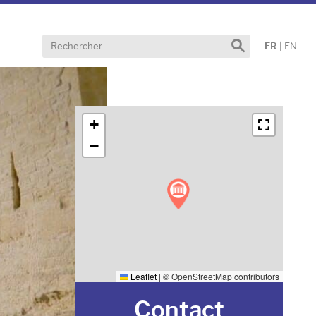
Effectuer
FR
|
EN
une
recherche
+
−
Leaflet
|
© OpenStreetMap contributors
Contact