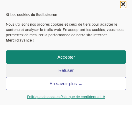
PÉTALES DE ROSE,
🍪 Les cookies du Sud Luberon
Nous utilisons nos propres cookies et ceux de tiers pour adapter le
LES JOLIES FLEURS
contenu et analyser le trafic web. En acceptant les cookies, vous nous
permettez de mesurer la performance de notre site internet.
Merci d'avance !
DU LUBERON
Accepter
Sud Luberon Tourisme
Le blog de Sud Luberon Tourisme
Refuser
Pétales de Rose, les jolies fleurs du Luberon
En savoir plus →
Politique de cookies
Politique de confidentialité
Sommaire
Rencontre avec
Sandrine
, propriétaire de la boutique
Pétales de Rose à La Tour d’Aigues
, qui ne se destinait
pas à l’origine au métier d’artisan fleuriste. Elle nous