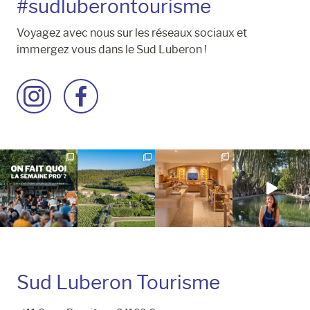
#sudluberontourisme
Voyagez avec nous sur les réseaux sociaux et
immergez vous dans le Sud Luberon !
Accéder
Accéder
à
à
la
la
page
page
Instagram
Facebook
Sud Luberon Tourisme