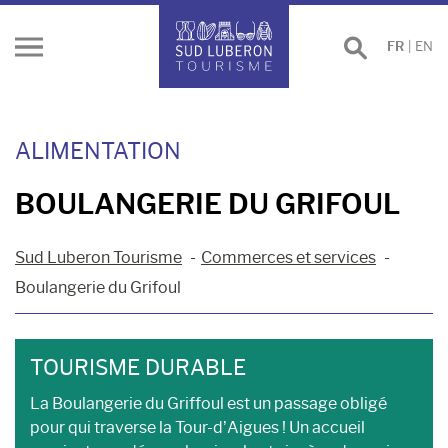
Effectuer
FR
|
EN
Ouvrir
une
le
recherche
menu
ALIMENTATION
BOULANGERIE DU GRIFOUL
Sud Luberon Tourisme
Commerces et services
Boulangerie du Grifoul
TOURISME DURABLE
La Boulangerie du Griffoul est un passage obligé
pour qui traverse la Tour-d’Aigues ! Un accueil