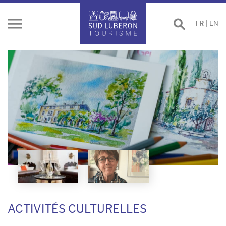
Effectuer
FR
|
EN
Ouvrir
une
le
recherche
menu
ACTIVITÉS CULTURELLES