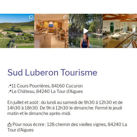
la
la
page
page
Instagram
Facebook
Sud Luberon Tourisme
📍11 Cours Pourrières, 84160 Cucuron
📍Le Château, 84240 La Tour d'Aigues
En juillet et août : du lundi au samedi de 9h30 à 12h30 et de
14h30 à 18h30. De 9h à 12h30 le dimanche. Fermé le jeudi
matin et le dimanche après-midi.
📩​ Pour nous écrire : 128 chemin des vieilles vignes, 84240 La
Tour d'Aigues