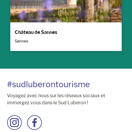
Château de Sannes
Sannes
#sudluberontourisme
Voyagez avec nous sur les réseaux sociaux et
immergez vous dans le Sud Luberon !
Accéder
Accéder
à
à