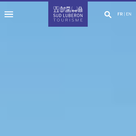
Effectuer
FR
|
EN
Ouvrir
une
le
recherche
menu