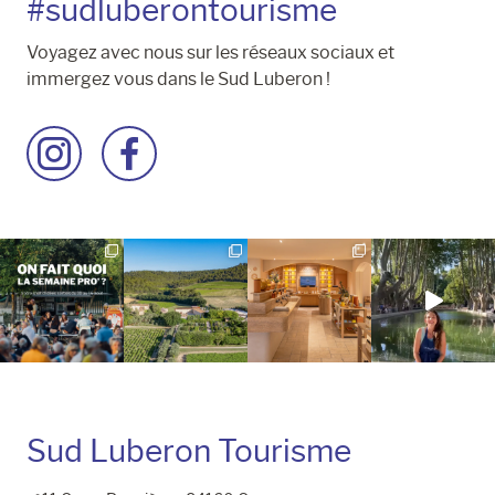
#sudluberontourisme
Voyagez avec nous sur les réseaux sociaux et
immergez vous dans le Sud Luberon !
Accéder
Accéder
à
à
la
la
page
page
Instagram
Facebook
Sud Luberon Tourisme