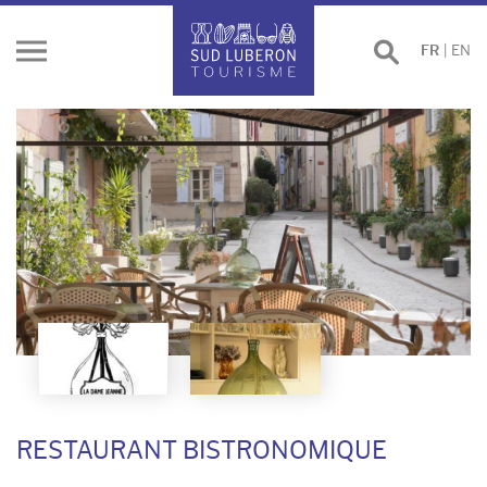
Effectuer
FR
|
EN
Ouvrir
une
le
recherche
menu
RESTAURANT BISTRONOMIQUE