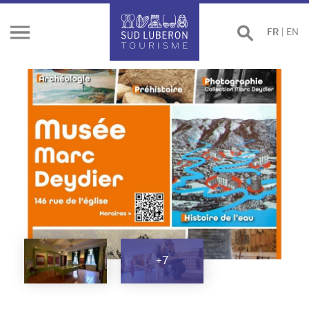
Effectuer
FR
|
EN
Ouvrir
une
le
recherche
menu
+7