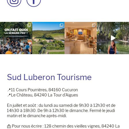
à
à
la
la
page
page
Instagram
Facebook
Sud Luberon Tourisme
📍11 Cours Pourrières, 84160 Cucuron
📍Le Château, 84240 La Tour d'Aigues
En juillet et août : du lundi au samedi de 9h30 à 12h30 et de
14h30 à 18h30. De 9h à 12h30 le dimanche. Fermé le jeudi
matin et le dimanche après-midi.
📩​ Pour nous écrire : 128 chemin des vieilles vignes, 84240 La