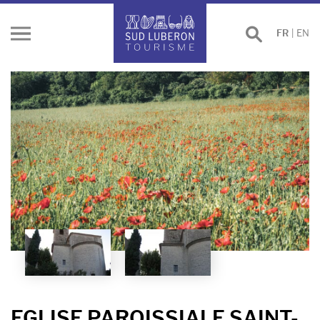
Effectuer
FR
|
EN
Ouvrir
une
le
recherche
menu
EGLISE PAROISSIALE SAINT-