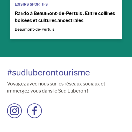
LOISIRS SPORTIFS
Rando à Beaumont-de-Pertuis : Entre collines
boisées et cultures ancestrales
Beaumont-de-Pertuis
#sudluberontourisme
Voyagez avec nous sur les réseaux sociaux et
immergez vous dans le Sud Luberon !
Accéder
Accéder
à
à
la
la
page
page