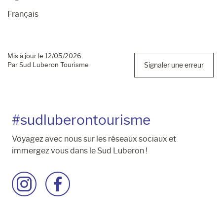
Français
Mis à jour le 12/05/2026
Par Sud Luberon Tourisme
Signaler une erreur
#sudluberontourisme
Voyagez avec nous sur les réseaux sociaux et
immergez vous dans le Sud Luberon !
Accéder
Accéder
à
à
la
la
page
page