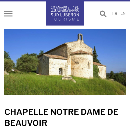
Effectuer
FR
|
EN
Ouvrir
une
le
recherche
menu
CHAPELLE NOTRE DAME DE
BEAUVOIR