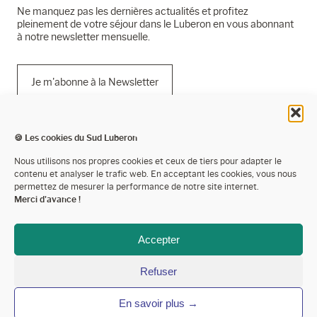
Ne manquez pas les dernières actualités et profitez
pleinement de votre séjour dans le Luberon en vous abonnant
à notre newsletter mensuelle.
Je m'abonne à la Newsletter
🍪 Les cookies du Sud Luberon
Mentions légales
Nous utilisons nos propres cookies et ceux de tiers pour adapter le
contenu et analyser le trafic web. En acceptant les cookies, vous nous
Politique de confidentialité
permettez de mesurer la performance de notre site internet.
Merci d'avance !
Cookies
Espace presse
Accepter
Espace pro’
Refuser
Devenir partenaire
En savoir plus →
Annoncer votre événement