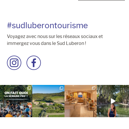
#sudluberontourisme
Voyagez avec nous sur les réseaux sociaux et
immergez vous dans le Sud Luberon !
Accéder
Accéder
à
à
la
la
page
page
Instagram
Facebook