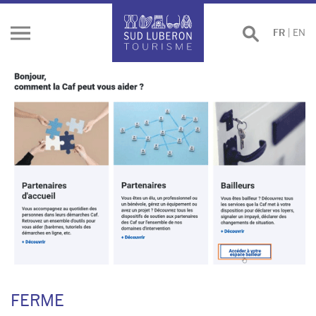
Effectuer
FR
|
EN
Ouvrir
une
le
recherche
menu
FERME