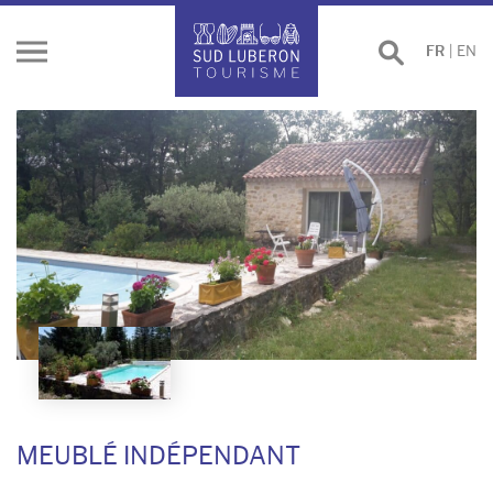
Effectuer
FR
|
EN
Ouvrir
une
le
recherche
menu
MEUBLÉ INDÉPENDANT