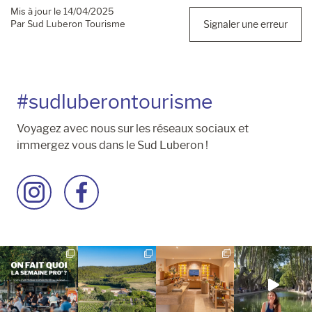
Mis à jour le 14/04/2025
Par Sud Luberon Tourisme
Signaler une erreur
#sudluberontourisme
Voyagez avec nous sur les réseaux sociaux et
immergez vous dans le Sud Luberon !
Accéder
Accéder
à
à
la
la
page
page
Instagram
Facebook