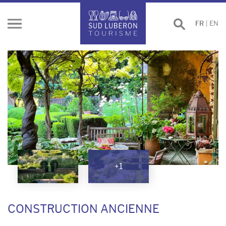
Effectuer
FR
|
EN
Ouvrir
une
le
recherche
menu
+1
CONSTRUCTION ANCIENNE