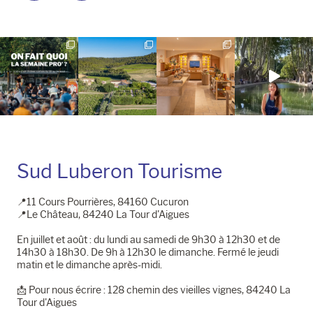
la
la
page
page
Instagram
Facebook
Sud Luberon Tourisme
📍11 Cours Pourrières, 84160 Cucuron
📍Le Château, 84240 La Tour d'Aigues
En juillet et août : du lundi au samedi de 9h30 à 12h30 et de
14h30 à 18h30. De 9h à 12h30 le dimanche. Fermé le jeudi
matin et le dimanche après-midi.
📩​ Pour nous écrire : 128 chemin des vieilles vignes, 84240 La
Tour d'Aigues