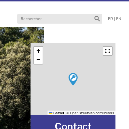
Effectuer
FR
|
EN
une
recherche
+
−
Leaflet
|
© OpenStreetMap contributors
Contact