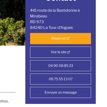
441 route de la Bastidonne à
Mirabeau
RD 973
84240 La Tour-d'Aigues
Réserver
Voir le site
04 90 08 85 23
06 75 55 13 07
Envoyer un message
etus,