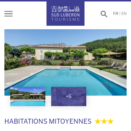
Effectuer
FR
|
EN
Ouvrir
une
le
recherche
menu
+6
HABITATIONS MITOYENNES