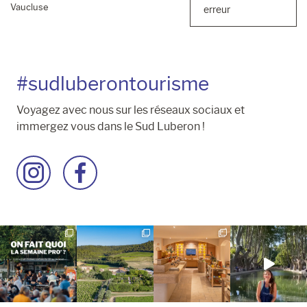
Vaucluse
erreur
#sudluberontourisme
Voyagez avec nous sur les réseaux sociaux et
immergez vous dans le Sud Luberon !
Accéder
Accéder
à
à
la
la
page
page
Instagram
Facebook