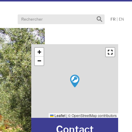
Effectuer
FR
|
EN
une
recherche
+
−
Leaflet
|
© OpenStreetMap contributors
Contact