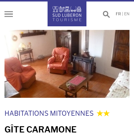
Effectuer
FR
|
EN
Ouvrir
une
le
recherche
menu
HABITATIONS MITOYENNES
GÎTE CARAMONE