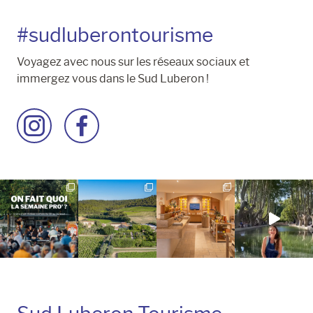
#sudluberontourisme
Voyagez avec nous sur les réseaux sociaux et
immergez vous dans le Sud Luberon !
Accéder
Accéder
à
à
la
la
page
page
Instagram
Facebook