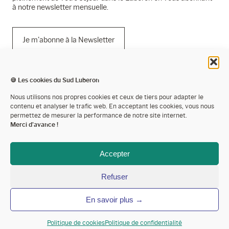
à notre newsletter mensuelle.
Je m'abonne à la Newsletter
🍪 Les cookies du Sud Luberon
Mentions légales
Nous utilisons nos propres cookies et ceux de tiers pour adapter le
contenu et analyser le trafic web. En acceptant les cookies, vous nous
Politique de confidentialité
permettez de mesurer la performance de notre site internet.
Merci d'avance !
Cookies
Espace presse
Accepter
Espace pro’
Refuser
Devenir partenaire
En savoir plus →
Annoncer votre événement
Contactez-nous
Politique de cookies
Politique de confidentialité