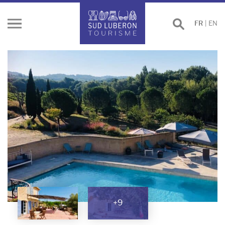
Effectuer
FR
|
EN
Ouvrir
une
le
recherche
menu
+9