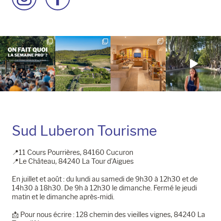
à
à
la
la
page
page
Instagram
Facebook
Sud Luberon Tourisme
📍11 Cours Pourrières, 84160 Cucuron
📍Le Château, 84240 La Tour d'Aigues
En juillet et août : du lundi au samedi de 9h30 à 12h30 et de
14h30 à 18h30. De 9h à 12h30 le dimanche. Fermé le jeudi
matin et le dimanche après-midi.
📩​ Pour nous écrire : 128 chemin des vieilles vignes, 84240 La