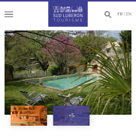
Effectuer
FR
|
EN
Ouvrir
une
le
recherche
menu
+5