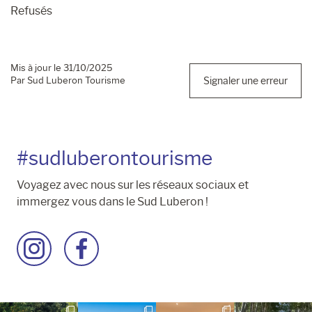
Refusés
Mis à jour le 31/10/2025
Par Sud Luberon Tourisme
Signaler une erreur
#sudluberontourisme
Voyagez avec nous sur les réseaux sociaux et
immergez vous dans le Sud Luberon !
Accéder
Accéder
à
à
la
la
page
page
Instagram
Facebook