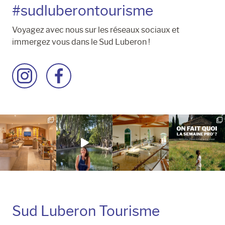
#sudluberontourisme
Voyagez avec nous sur les réseaux sociaux et
immergez vous dans le Sud Luberon !
Accéder
Accéder
à
à
la
la
page
page
Instagram
Facebook
Sud Luberon Tourisme