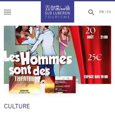
Effectuer
FR
|
EN
Ouvrir
une
le
recherche
menu
CULTURE