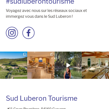
#sudluberontourisme
Voyagez avec nous sur les réseaux sociaux et
immergez vous dans le Sud Luberon !
Accéder
Accéder
à
à
la
la
page
page
Instagram
Facebook
Sud Luberon Tourisme
📍11 Cours Pourrières, 84160 Cucuron