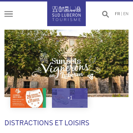
Effectuer
FR
|
EN
Ouvrir
une
le
recherche
menu
+1
DISTRACTIONS ET LOISIRS