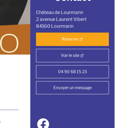
Château de Lourmarin
2 avenue Laurent Vibert
84160 Lourmarin
Réserver
Voir le site
04 90 68 15 23
Envoyer un message
https://www.facebook.com/profile
.php?id=100057372643373
,