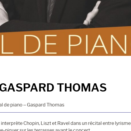
– GASPARD THOMAS
al de piano – Gaspard Thomas
terprète Chopin, Liszt et Ravel dans un récital entre lyrisme
e-niquer sur les terrasses avant le concert.