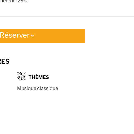
dhérent : 23 €.
Réserver
RES
THÈMES
Musique classique