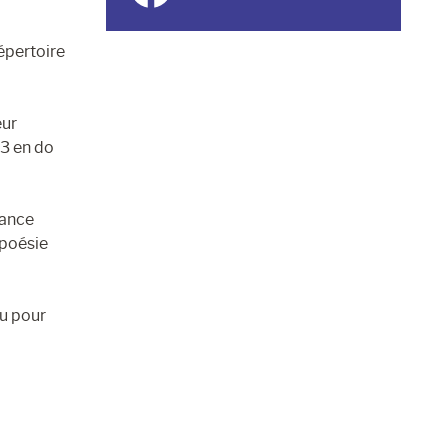
épertoire
eur
°3 en do
sance
 poésie
au pour