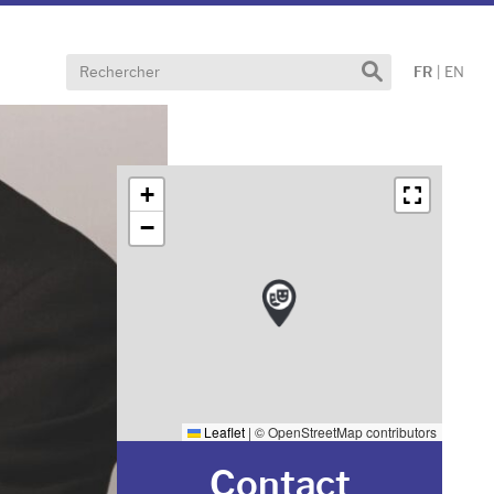
Effectuer
FR
|
EN
une
recherche
+
−
Leaflet
|
© OpenStreetMap contributors
Contact