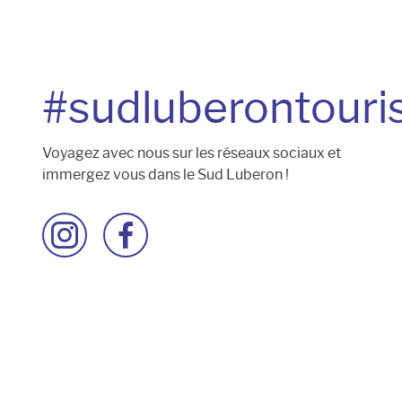
#sudluberontour
Voyagez avec nous sur les réseaux sociaux et
immergez vous dans le Sud Luberon !
Accéder
Accéder
à
à
la
la
page
page
Instagram
Facebook