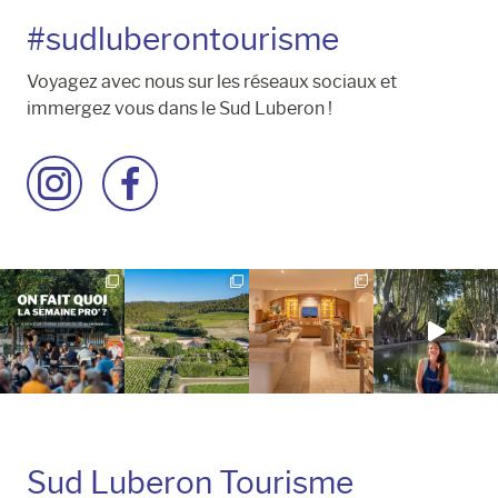
#sudluberontourisme
Voyagez avec nous sur les réseaux sociaux et
immergez vous dans le Sud Luberon !
Accéder
Accéder
à
à
la
la
page
page
Instagram
Facebook
Sud Luberon Tourisme