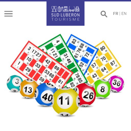
Effectuer
FR
|
EN
Ouvrir
une
le
recherche
menu