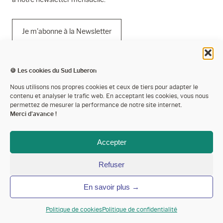
Je m'abonne à la Newsletter
🍪 Les cookies du Sud Luberon
Mentions légales
Nous utilisons nos propres cookies et ceux de tiers pour adapter le
contenu et analyser le trafic web. En acceptant les cookies, vous nous
Politique de confidentialité
permettez de mesurer la performance de notre site internet.
Merci d'avance !
Cookies
Espace presse
Accepter
Espace pro’
Refuser
Devenir partenaire
En savoir plus →
Annoncer votre événement
Contactez-nous
Politique de cookies
Politique de confidentialité