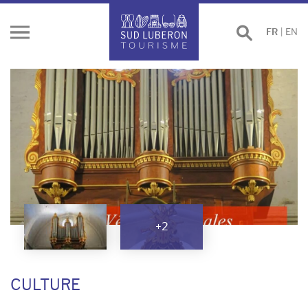
Effectuer
FR
|
EN
Ouvrir
une
le
recherche
menu
+2
CULTURE