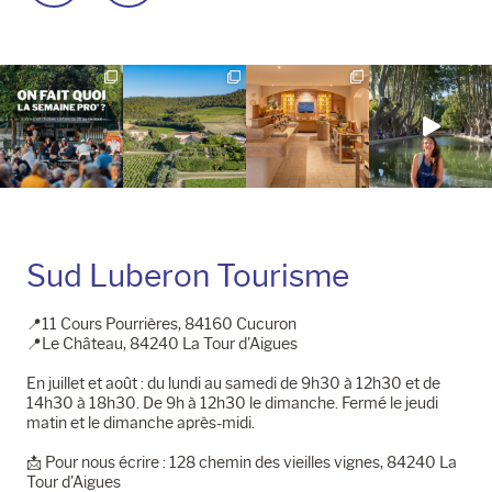
la
la
page
page
Instagram
Facebook
Sud Luberon Tourisme
📍11 Cours Pourrières, 84160 Cucuron
📍Le Château, 84240 La Tour d'Aigues
En juillet et août : du lundi au samedi de 9h30 à 12h30 et de
14h30 à 18h30. De 9h à 12h30 le dimanche. Fermé le jeudi
matin et le dimanche après-midi.
📩​ Pour nous écrire : 128 chemin des vieilles vignes, 84240 La
Tour d'Aigues