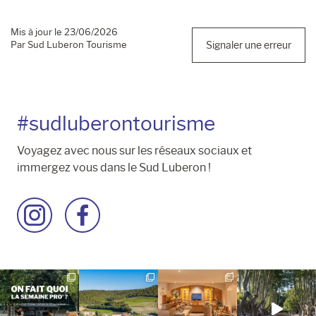
Mis à jour le 23/06/2026
Par Sud Luberon Tourisme
Signaler une erreur
#sudluberontourisme
Voyagez avec nous sur les réseaux sociaux et
immergez vous dans le Sud Luberon !
Accéder
Accéder
à
à
la
la
page
page
Instagram
Facebook