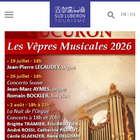
Effectuer
FR
|
EN
Ouvrir
une
le
recherche
menu