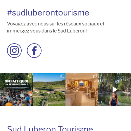
#sudluberontourisme
Voyagez avec nous sur les réseaux sociaux et
immergez vous dans le Sud Luberon !
Accéder
Accéder
à
à
la
la
page
page
Instagram
Facebook
Sud Luberon Tourisme