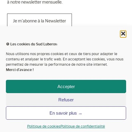
à notre newsletter mensuelle.
Je m'abonne à la Newsletter
🍪 Les cookies du Sud Luberon
Mentions légales
Nous utilisons nos propres cookies et ceux de tiers pour adapter le
contenu et analyser le trafic web. En acceptant les cookies, vous nous
Politique de confidentialité
permettez de mesurer la performance de notre site internet.
Merci d'avance !
Cookies
Espace presse
Accepter
Espace pro’
Refuser
Devenir partenaire
En savoir plus →
Annoncer votre événement
Contactez-nous
Politique de cookies
Politique de confidentialité