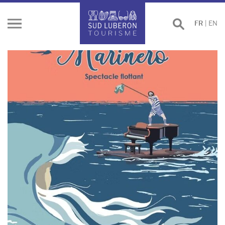
Effectuer
FR
|
EN
Ouvrir
une
le
recherche
menu