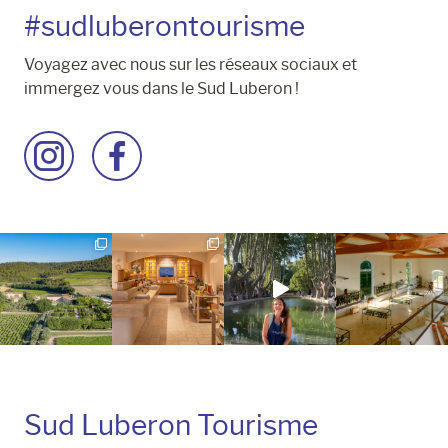
#sudluberontourisme
Voyagez avec nous sur les réseaux sociaux et
immergez vous dans le Sud Luberon !
Accéder
Accéder
à
à
la
la
page
page
Instagram
Facebook
Sud Luberon Tourisme