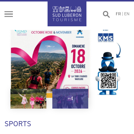
Effectuer
FR
|
EN
Ouvrir
une
le
recherche
menu
+4
SPORTS