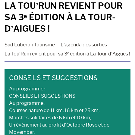
LA TOU’RUN REVIENT POUR
SA 3ᵉ ÉDITION À LA TOUR-
D’AIGUES !
Sud Luberon Tourisme
L’agenda des sorties
La Tou’Run revient pour sa 3ᵉ édition à La Tour-d’Aigues !
CONSEILS ET SUGGESTIONS
Au programme :
CONSEILS ET SUGGESTIONS
Au programme :
Courses nature de 11 km, 16 km et 25 km,
Marches solidaires de 6 km et 10 km,
Un événement au profit d’Octobre Rose et de
Movember.