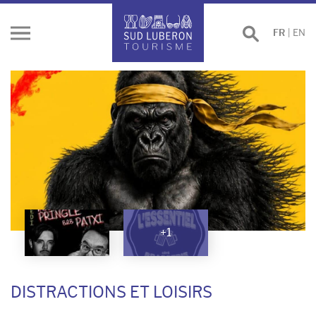
Effectuer
FR
|
EN
Ouvrir
une
le
recherche
menu
+1
DISTRACTIONS ET LOISIRS