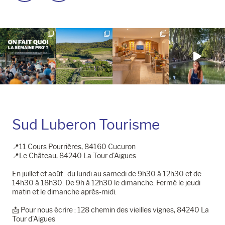
la
la
page
page
Instagram
Facebook
Sud Luberon Tourisme
📍11 Cours Pourrières, 84160 Cucuron
📍Le Château, 84240 La Tour d'Aigues
En juillet et août : du lundi au samedi de 9h30 à 12h30 et de
14h30 à 18h30. De 9h à 12h30 le dimanche. Fermé le jeudi
matin et le dimanche après-midi.
📩​ Pour nous écrire : 128 chemin des vieilles vignes, 84240 La
Tour d'Aigues