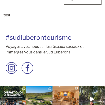
test
#sudluberontourisme
Voyagez avec nous sur les réseaux sociaux et
immergez vous dans le Sud Luberon !
Accéder
Accéder
à
à
la
la
page
page
Instagram
Facebook