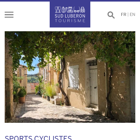
Effectuer
FR
|
EN
Ouvrir
une
le
recherche
menu
SPORTS CYCLISTES