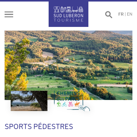
Effectuer
FR
|
EN
Ouvrir
une
le
recherche
menu
SPORTS PÉDESTRES