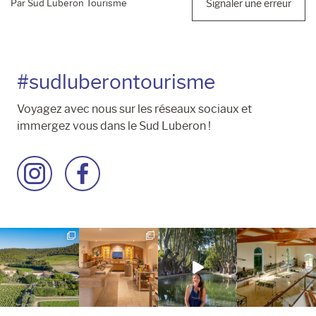
Par Sud Luberon Tourisme
Signaler une erreur
#sudluberontourisme
Voyagez avec nous sur les réseaux sociaux et
immergez vous dans le Sud Luberon !
Accéder
Accéder
à
à
la
la
page
page
Instagram
Facebook