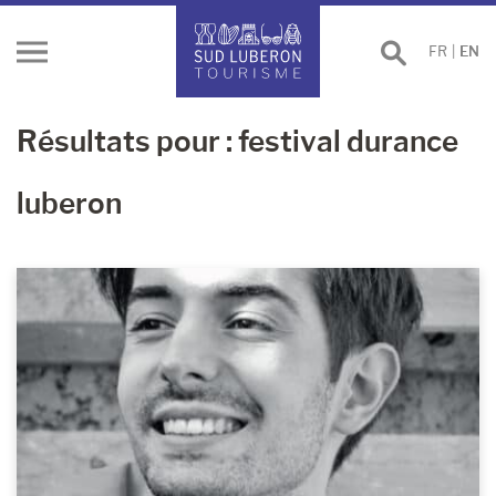
Search
FR
|
EN
Ouvrir
le
menu
Résultats pour : festival durance
luberon