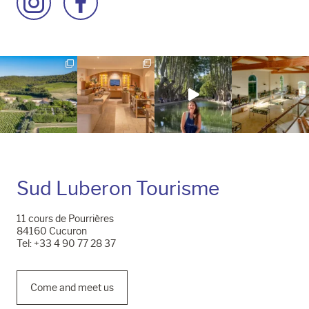
to
to
our
our
Instagram
Facebook
page
page
Sud Luberon Tourisme
11 cours de Pourrières
84160 Cucuron
Tel: +33 4 90 77 28 37
Come and meet us