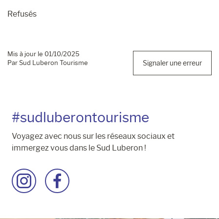
Refusés
Mis à jour le 01/10/2025
Par Sud Luberon Tourisme
Signaler une erreur
#sudluberontourisme
Voyagez avec nous sur les réseaux sociaux et
immergez vous dans le Sud Luberon !
Accéder
Accéder
à
à
la
la
page
page