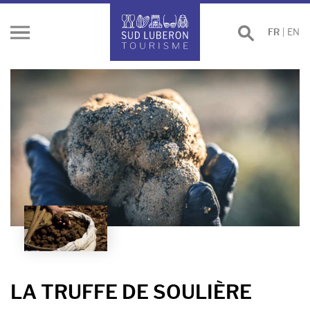
Effectuer
FR
|
EN
Ouvrir
une
le
recherche
menu
LA TRUFFE DE SOULIÈRE