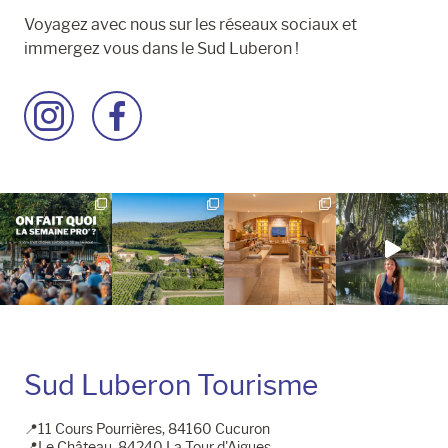
Voyagez avec nous sur les réseaux sociaux et
immergez vous dans le Sud Luberon !
Accéder
Accéder
à
à
la
la
page
page
Instagram
Facebook
Sud Luberon Tourisme
📍11 Cours Pourrières, 84160 Cucuron
📍Le Château, 84240 La Tour d'Aigues