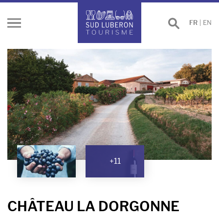
Effectuer
FR
|
EN
Ouvrir
une
le
recherche
menu
+11
CHÂTEAU LA DORGONNE