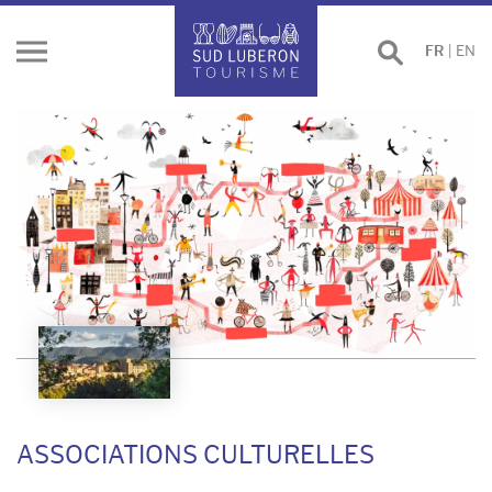
Effectuer
FR
|
EN
Ouvrir
une
le
recherche
menu
ASSOCIATIONS CULTURELLES