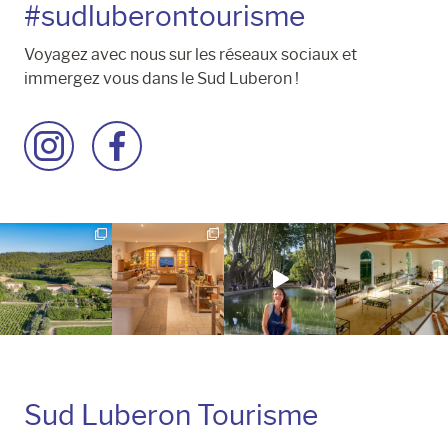
#sudluberontourisme
Voyagez avec nous sur les réseaux sociaux et
immergez vous dans le Sud Luberon !
Accéder
Accéder
à
à
la
la
page
page
Instagram
Facebook
Sud Luberon Tourisme