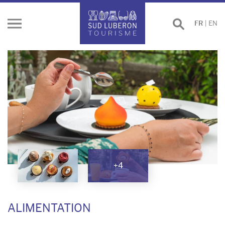
Effectuer
FR
|
EN
Ouvrir
une
le
recherche
menu
+4
ALIMENTATION