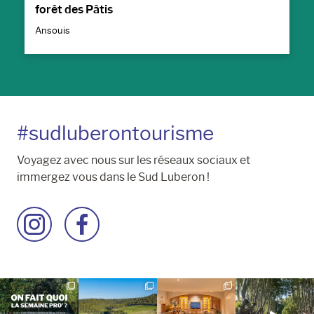
forêt des Pâtis
Ansouis
#sudluberontourisme
Voyagez avec nous sur les réseaux sociaux et
immergez vous dans le Sud Luberon !
Accéder
Accéder
à
à
la
la
page
page
Instagram
Facebook