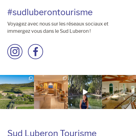
#sudluberontourisme
Voyagez avec nous sur les réseaux sociaux et
immergez vous dans le Sud Luberon !
Accéder
Accéder
à
à
la
la
page
page
Instagram
Facebook
Sud Luberon Tourisme