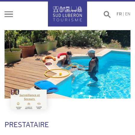
Effectuer
FR
|
EN
Ouvrir
une
le
recherche
menu
PRESTATAIRE