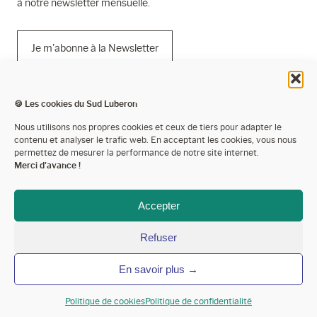
à notre newsletter mensuelle.
Je m'abonne à la Newsletter
🍪 Les cookies du Sud Luberon
Mentions légales
Nous utilisons nos propres cookies et ceux de tiers pour adapter le
contenu et analyser le trafic web. En acceptant les cookies, vous nous
Politique de confidentialité
permettez de mesurer la performance de notre site internet.
Merci d'avance !
Cookies
Espace presse
Accepter
Espace pro’
Refuser
Devenir partenaire
En savoir plus →
Annoncer votre événement
Contactez-nous
Politique de cookies
Politique de confidentialité