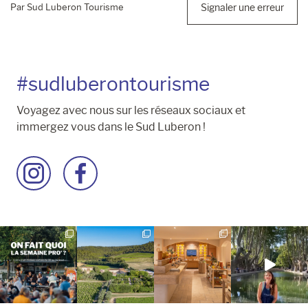
Par Sud Luberon Tourisme
Signaler une erreur
#sudluberontourisme
Voyagez avec nous sur les réseaux sociaux et
immergez vous dans le Sud Luberon !
Accéder
Accéder
à
à
la
la
page
page
Instagram
Facebook