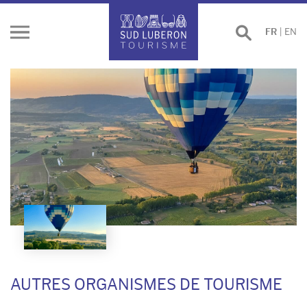
Effectuer
FR
|
EN
Ouvrir
une
le
recherche
menu
AUTRES ORGANISMES DE TOURISME