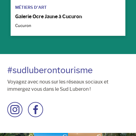
MÉTIERS D’ART
Galerie Ocre Jaune à Cucuron
Cucuron
#sudluberontourisme
Voyagez avec nous sur les réseaux sociaux et
immergez vous dans le Sud Luberon !
Accéder
Accéder
à
à
la
la
page
page
Instagram
Facebook