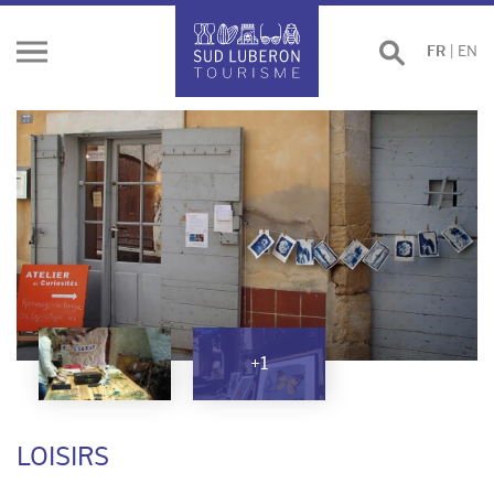
Effectuer
FR
|
EN
Ouvrir
une
le
recherche
menu
+1
LOISIRS