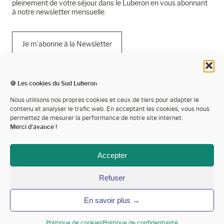
pleinement de votre séjour dans le Luberon en vous abonnant
à notre newsletter mensuelle.
Je m'abonne à la Newsletter
🍪 Les cookies du Sud Luberon
Mentions légales
Nous utilisons nos propres cookies et ceux de tiers pour adapter le
contenu et analyser le trafic web. En acceptant les cookies, vous nous
Politique de confidentialité
permettez de mesurer la performance de notre site internet.
Merci d'avance !
Cookies
Espace presse
Accepter
Espace pro’
Refuser
Devenir partenaire
En savoir plus →
Annoncer votre événement
Contactez-nous
Politique de cookies
Politique de confidentialité