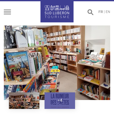
Effectuer
FR
|
EN
Ouvrir
une
le
recherche
menu
+4