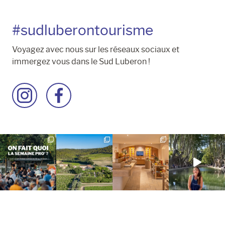
#sudluberontourisme
Voyagez avec nous sur les réseaux sociaux et
immergez vous dans le Sud Luberon !
Accéder
Accéder
à
à
la
la
page
page
Instagram
Facebook