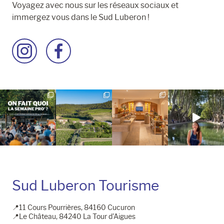
Voyagez avec nous sur les réseaux sociaux et
immergez vous dans le Sud Luberon !
Accéder
Accéder
à
à
la
la
page
page
Instagram
Facebook
Sud Luberon Tourisme
📍11 Cours Pourrières, 84160 Cucuron
📍Le Château, 84240 La Tour d'Aigues