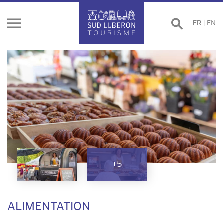
Effectuer
FR
|
EN
Ouvrir
une
le
recherche
menu
+5
ALIMENTATION