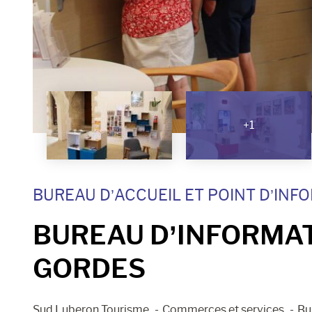
+1
BUREAU D’ACCUEIL ET POINT D’INF
BUREAU D’INFORMAT
GORDES
Sud Luberon Tourisme
Commerces et services
Bu