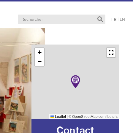
Effectuer
FR
|
EN
une
recherche
+
−
Leaflet
|
© OpenStreetMap contributors
Contact