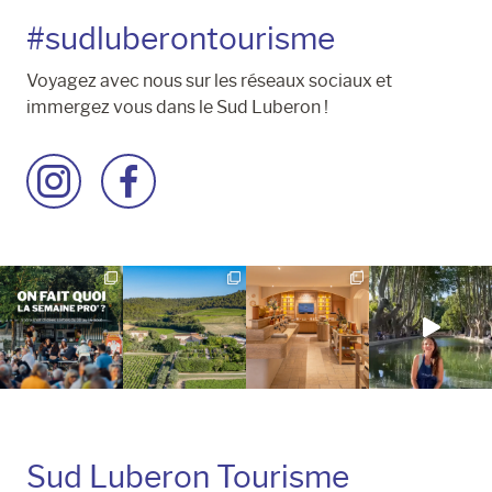
#sudluberontourisme
Voyagez avec nous sur les réseaux sociaux et
immergez vous dans le Sud Luberon !
Accéder
Accéder
à
à
la
la
page
page
Instagram
Facebook
Sud Luberon Tourisme