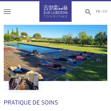
Effectuer
FR
|
EN
Ouvrir
une
le
recherche
menu
PRATIQUE DE SOINS