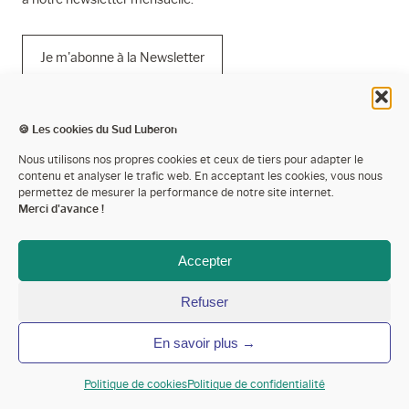
Je m'abonne à la Newsletter
🍪 Les cookies du Sud Luberon
Mentions légales
Nous utilisons nos propres cookies et ceux de tiers pour adapter le
contenu et analyser le trafic web. En acceptant les cookies, vous nous
Politique de confidentialité
permettez de mesurer la performance de notre site internet.
Merci d'avance !
Cookies
Espace presse
Accepter
Espace pro’
Refuser
Devenir partenaire
En savoir plus →
Annoncer votre événement
Contactez-nous
Politique de cookies
Politique de confidentialité