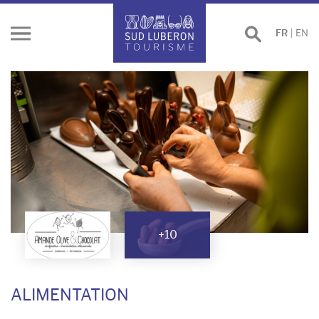
Effectuer
FR
|
EN
Ouvrir
une
le
recherche
menu
+10
ALIMENTATION