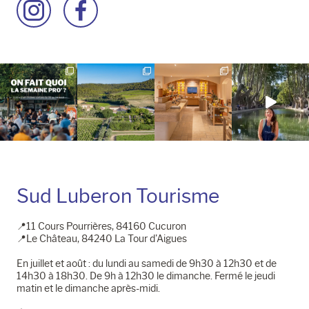
Accéder
Accéder
à
à
la
la
page
page
Instagram
Facebook
Sud Luberon Tourisme
📍11 Cours Pourrières, 84160 Cucuron
📍Le Château, 84240 La Tour d'Aigues
En juillet et août : du lundi au samedi de 9h30 à 12h30 et de
14h30 à 18h30. De 9h à 12h30 le dimanche. Fermé le jeudi
matin et le dimanche après-midi.