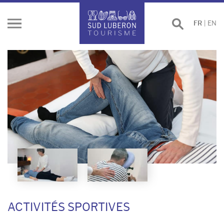
Effectuer
FR
|
EN
Ouvrir
une
le
recherche
menu
ACTIVITÉS SPORTIVES