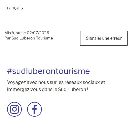
Français
Mis à jour le 02/07/2026
Par Sud Luberon Tourisme
Signaler une erreur
#sudluberontourisme
Voyagez avec nous sur les réseaux sociaux et
immergez vous dans le Sud Luberon !
Accéder
Accéder
à
à
la
la
page
page