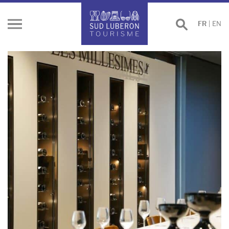
Effectuer
FR
|
EN
Ouvrir
une
le
recherche
menu